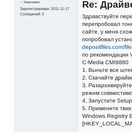
Re: Драйв
Неактивен
Зарегистрирован:
2011-11-17
Сообщений:
3
Здравствуйте пере
перепробовал тонн
сайте, у меня схо
попробовал устан
depositfiles.com/fil
по рекомендации V
C-Media CMI9880
1. Выньте все ште
2. Скачайте драйв
3. Разархивируйте
режим совместимо
4. Запустите Setu
5. Примените твик
Windows Registry E
[HKEY_LOCAL_MACH