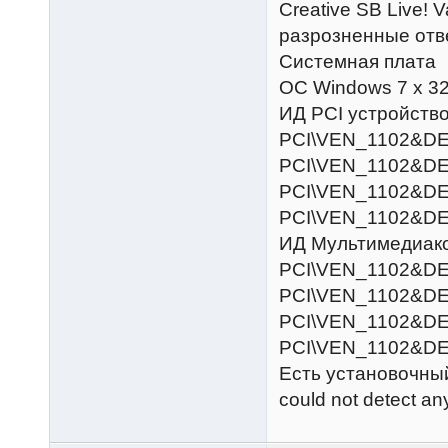
Creative SB Live!
разрозненные о
Системная плата
ОС Windows 7 х 3
ИД PCI устройств
PCI\VEN_1102&D
PCI\VEN_1102&D
PCI\VEN_1102&D
PCI\VEN_1102&D
ИД Мультимедиак
PCI\VEN_1102&D
PCI\VEN_1102&D
PCI\VEN_1102&D
PCI\VEN_1102&D
Есть установочный
could not detect a