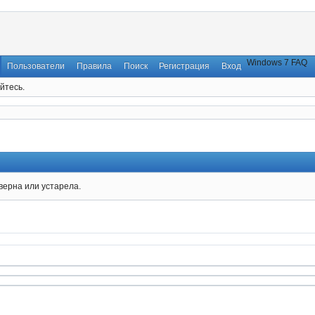
Windows 7 FAQ
Пользователи
Правила
Поиск
Регистрация
Вход
йтесь.
верна или устарела.