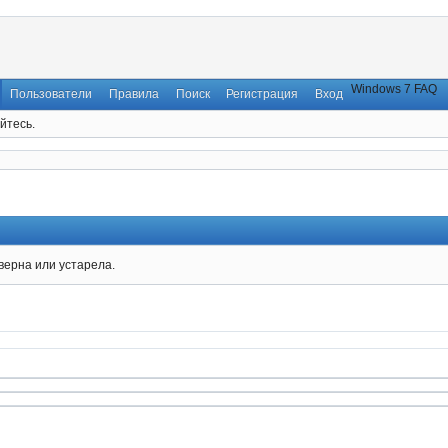
Windows 7 FAQ
Пользователи
Правила
Поиск
Регистрация
Вход
йтесь.
верна или устарела.